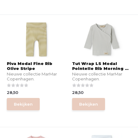
Piva Modal Fine Rib
Tut Wrap LS Modal
Olive Stripe
Pointelle Rib Morning ...
Nieuwe collectie MarMar
Nieuwe collectie MarMar
Copenhagen.
Copenhagen.
28,50
28,50
Bekijken
Bekijken