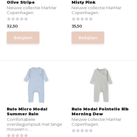
Olive Stripe
Misty Pink
Nieuwe collectie MarMar
Nieuwe collectie MarMar
Copenhagen.
Copenhagen.
32,50
35,50
Bekijken
Bekijken
Rulo Micro Modal
Rulo Modal Pointelle Rib
Summer Rain
Morning Dew
Comfortabele
Nieuwe collectie MarMar
overslagjumpsuit met lange
Copenhagen.
mouwen v...