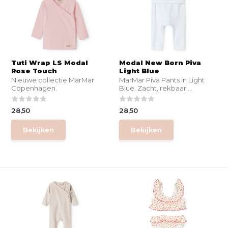
Tuti Wrap LS Modal
Modal New Born Piva
Rose Touch
Light Blue
Nieuwe collectie MarMar
MarMar Piva Pants in Light
Copenhagen.
Blue. Zacht, rekbaar ...
28,50
28,50
Bekijken
Bekijken