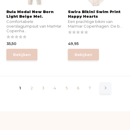
Rula Modal New Born
Swira Bikini Swim Print
Light Beige Mel.
Happy Hearts
Comfortabele
Een prachtige bikini van
overslagjumpsuit van MarMar
Marmar Copenhagen. De b...
Copenha...
35,50
49,95
Bekijken
Bekijken
1
2
3
4
5
6
7