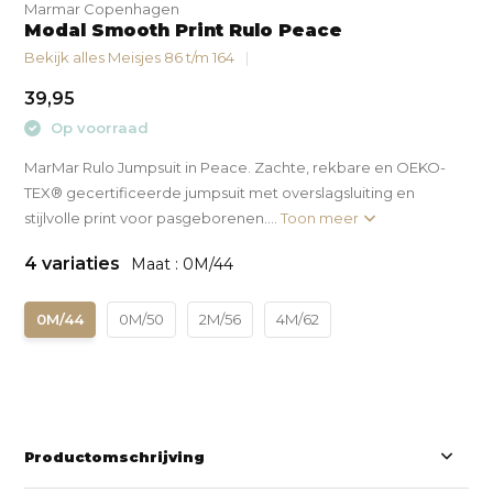
Marmar Copenhagen
Modal Smooth Print Rulo Peace
Bekijk alles Meisjes 86 t/m 164
39,95
Op voorraad
MarMar Rulo Jumpsuit in Peace. Zachte, rekbare en OEKO-
TEX® gecertificeerde jumpsuit met overslagsluiting en
stijlvolle print voor pasgeborenen....
Toon meer
4 variaties
Maat : 0M/44
0M/44
0M/50
2M/56
4M/62
Productomschrijving