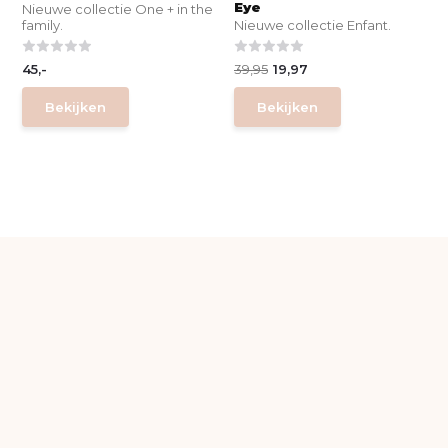
Eye
Nieuwe collectie One + in the
family.
Nieuwe collectie Enfant.
45,-
39,95
19,97
Bekijken
Bekijken