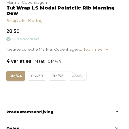
Marmar Copenhagen
Tut Wrap LS Modal Pointelle Rib Morning
Dew
Bekijk alles Kleding
28,50
Op voorraad
Nieuwe collectie MarMar Copenhagen....
Toon meer
4 variaties
Maat : 0M/44
0M/44
0M/50
2M/56
4M/62
Productomschrijving
Delen