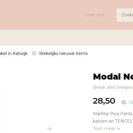
Over ons
kel in Katwijk
Wekelijks nieuwe items
Modal Ne
Bekijk alles Meisje
28,50
Op
MarMar Piva Pants 
katoen en TENCEL™
Toon meer