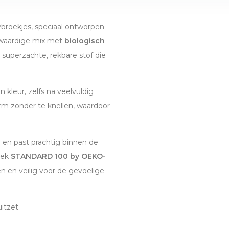
broekjes, speciaal ontworpen
gwaardige mix met
biologisch
 superzachte, rekbare stof die
kleur, zelfs na veelvuldig
orm zonder te knellen, waardoor
 en past prachtig binnen de
roek
STANDARD 100 by OEKO-
fen en veilig voor de gevoelige
itzet.