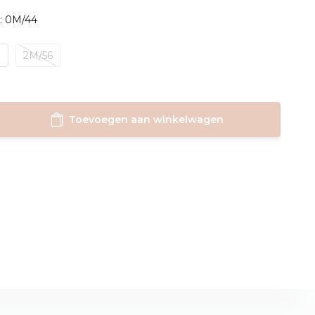
: 0M/44
0
2M/56
Toevoegen aan winkelwagen