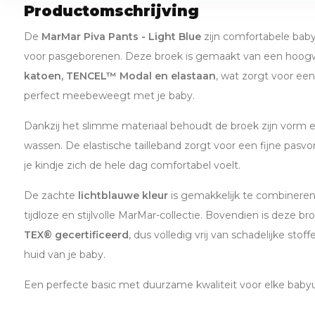
Productomschrijving
De
MarMar Piva Pants - Light Blue
zijn comfortabele baby
voor pasgeborenen. Deze broek is gemaakt van een hoo
katoen, TENCEL™ Modal en elastaan
, wat zorgt voor een
perfect meebeweegt met je baby.
Dankzij het slimme materiaal behoudt de broek zijn vorm en 
wassen. De elastische tailleband zorgt voor een fijne pasv
je kindje zich de hele dag comfortabel voelt.
De zachte
lichtblauwe kleur
is gemakkelijk te combineren
tijdloze en stijlvolle MarMar-collectie. Bovendien is deze b
TEX® gecertificeerd
, dus volledig vrij van schadelijke stof
huid van je baby.
Een perfecte basic met duurzame kwaliteit voor elke babyu