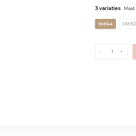
3 variaties
Maat 
0M/44
0M/5
-
+