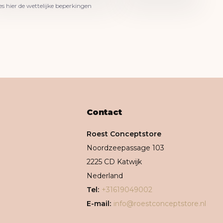
es hier de wettelijke beperkingen
Contact
Roest Conceptstore
Noordzeepassage 103
2225 CD Katwijk
Nederland
Tel:
+31619049002
E-mail:
info@roestconceptstore.nl