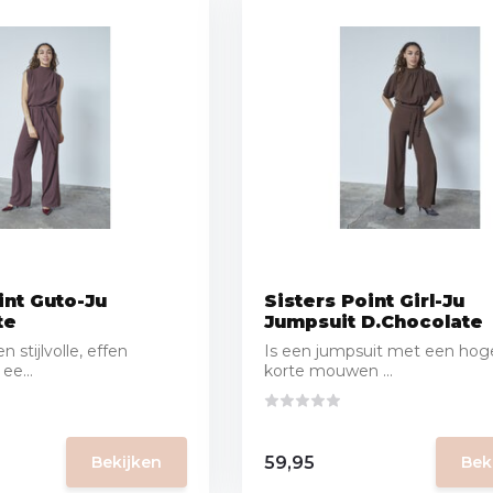
int Guto-Ju
Sisters Point Girl-Ju
te
Jumpsuit D.Chocolate
 stijlvolle, effen
Is een jumpsuit met een hoge
ee...
korte mouwen ...
59,95
Bekijken
Bek