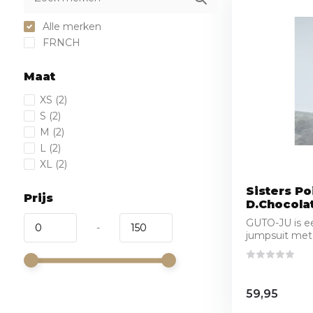
Alle merken
FRNCH
Maat
XS
(2)
S
(2)
M
(2)
L
(2)
XL
(2)
Sisters Po
Prijs
D.Chocola
GUTO-JU is een
-
jumpsuit met 
59,95