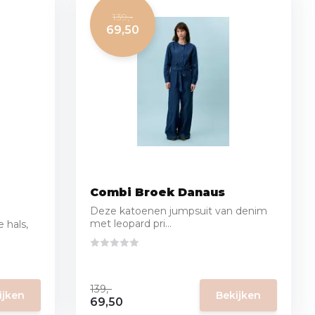
139,-
69,50
Combi Broek Danaus
Deze katoenen jumpsuit van denim
met leopard pri...
 hals,
139,-
ijken
Bekijken
69,50