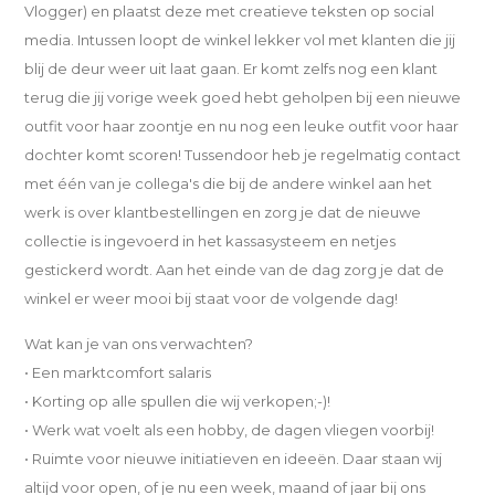
Vlogger) en plaatst deze met creatieve teksten op social
media. Intussen loopt de winkel lekker vol met klanten die jij
blij de deur weer uit laat gaan. Er komt zelfs nog een klant
terug die jij vorige week goed hebt geholpen bij een nieuwe
outfit voor haar zoontje en nu nog een leuke outfit voor haar
dochter komt scoren! Tussendoor heb je regelmatig contact
met één van je collega's die bij de andere winkel aan het
werk is over klantbestellingen en zorg je dat de nieuwe
collectie is ingevoerd in het kassasysteem en netjes
gestickerd wordt. Aan het einde van de dag zorg je dat de
winkel er weer mooi bij staat voor de volgende dag!
Wat kan je van ons verwachten?
• Een marktcomfort salaris
• Korting op alle spullen die wij verkopen;-)!
• Werk wat voelt als een hobby, de dagen vliegen voorbij!
• Ruimte voor nieuwe initiatieven en ideeën. Daar staan wij
altijd voor open, of je nu een week, maand of jaar bij ons