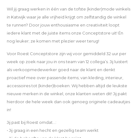
Wil jij graag werken in één van de tofste (kinder)mode winkels
in Katwijk waar je alle vrijheid krijgt om zelfstandig de winkel
te runnen? Door jouw enthousiasme en creativiteit loopt
iedere klant met de juiste items onze Conceptstore uit! Én
nog leuker; ze komen met plezier weer terug!
Voor Roest Conceptstore zijn wij voor gemiddeld 32 uur per
week op zoek naar jou in ons team van 12 collega’s. Jij luistert
als verkoopmedewerker goed naar de klant en denkt
proactief mee over passende items; van kleding, interieur,
accessoires tot (kinder)boeken. Wij hebben altijd de leukste
nieuwe merken in de winkel, onze klanten weten dit! Jij pakt
hierdoor de hele week dan ook genoeg originele cadeautjes
in!
Jij past bij Roest omdat...:
• Jij graag in een hecht en gezellig team werkt