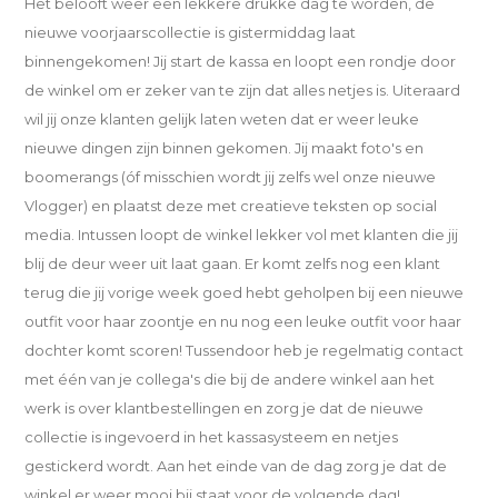
Het belooft weer een lekkere drukke dag te worden, de
nieuwe voorjaarscollectie is gistermiddag laat
binnengekomen! Jij start de kassa en loopt een rondje door
de winkel om er zeker van te zijn dat alles netjes is. Uiteraard
wil jij onze klanten gelijk laten weten dat er weer leuke
nieuwe dingen zijn binnen gekomen. Jij maakt foto's en
boomerangs (óf misschien wordt jij zelfs wel onze nieuwe
Vlogger) en plaatst deze met creatieve teksten op social
media. Intussen loopt de winkel lekker vol met klanten die jij
blij de deur weer uit laat gaan. Er komt zelfs nog een klant
terug die jij vorige week goed hebt geholpen bij een nieuwe
outfit voor haar zoontje en nu nog een leuke outfit voor haar
dochter komt scoren! Tussendoor heb je regelmatig contact
met één van je collega's die bij de andere winkel aan het
werk is over klantbestellingen en zorg je dat de nieuwe
collectie is ingevoerd in het kassasysteem en netjes
gestickerd wordt. Aan het einde van de dag zorg je dat de
winkel er weer mooi bij staat voor de volgende dag!