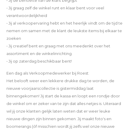
• Jij de behoefte van de klant begrijpt
• Jij graag zelf de winkel runt en klaar bent voor veel
verantwoordelijkheid
• Jij al verkoopervaring hebt en het heerlijk vindt om de tijd te
nemen om samen met de klant de leukste items bij elkaar te
zoeken
• Jij creatief bent en graag met ons meedenkt over het
assortiment en de winkelinrichting.
• Jij op zaterdag beschikbaar bent!
Een dag als Verkoopmedewerker bij Roest:
Het belooft weer een lekkere drukke dag te worden, de
nieuwe voorjaarscollectie is gistermiddag laat
binnengekomen! Jij start de kassa en loopt een rondje door
de winkel om er zeker van te zijn dat alles netjes is. Uiteraard
wil jij onze klanten gelijk laten weten dat er weer leuke
nieuwe dingen zijn binnen gekomen. Jij maakt foto's en
boomerangs (óf misschien wordt jij zelfs wel onze nieuwe