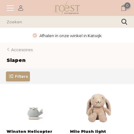
0
Wekelijks nieuwe items
Accesoires
Slapen
Filters
Winston Helicopter
Milo Plush light