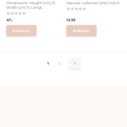
Dimensions: Height (cm) 21,
Nieuwe collectie Little Dutch.
Width (cm) 11, Lengt...
47,-
13,95
Bekijken
Bekijken
1
2