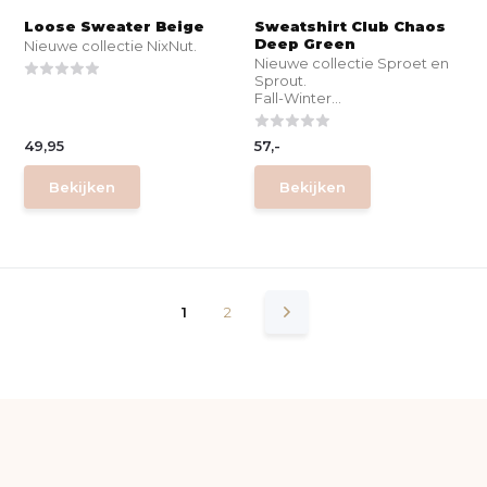
Loose Sweater Beige
Sweatshirt Club Chaos
Deep Green
Nieuwe collectie NixNut.
Nieuwe collectie Sproet en
Sprout.
Fall-Winter...
49,95
57,-
Bekijken
Bekijken
1
2