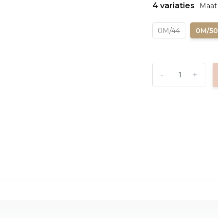
4 variaties
Maat
0M/44
0M/5
-
+