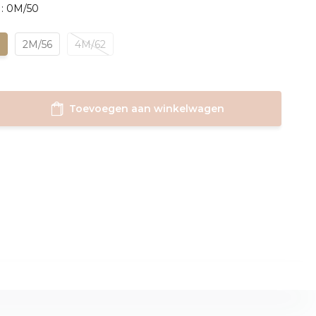
 : 0M/50
0
2M/56
4M/62
Toevoegen aan winkelwagen