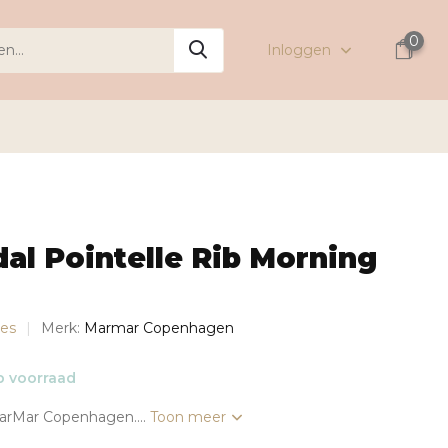
0
Inloggen
al Pointelle Rib Morning
jes
Merk:
Marmar Copenhagen
 voorraad
MarMar Copenhagen....
Toon meer