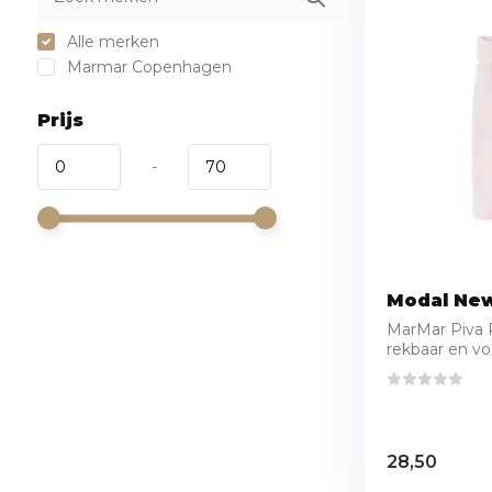
Alle merken
Marmar Copenhagen
Prijs
-
Modal New
MarMar Piva P
rekbaar en vor.
28,50