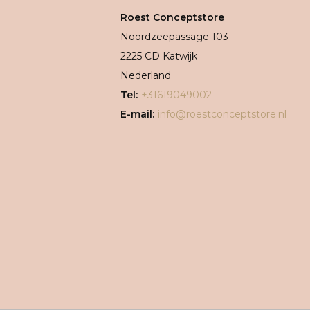
Roest Conceptstore
Noordzeepassage 103
2225 CD Katwijk
Nederland
Tel:
+31619049002
E-mail:
info@roestconceptstore.nl