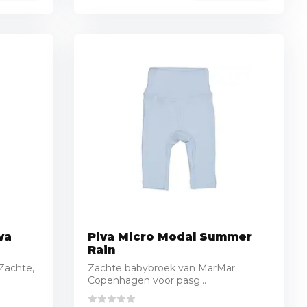
va
Piva Micro Modal Summer
Rain
Zachte,
Zachte babybroek van MarMar
Copenhagen voor pasg...