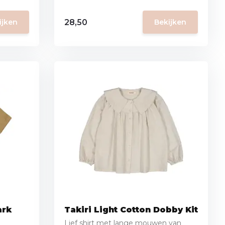
28,50
ijken
Bekijken
ark
Takiri Light Cotton Dobby Kit
Lief shirt met lange mouwen van