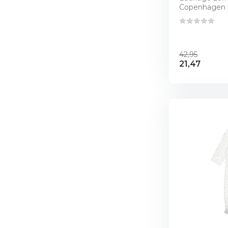
Copenhagen m
42,95
21,47