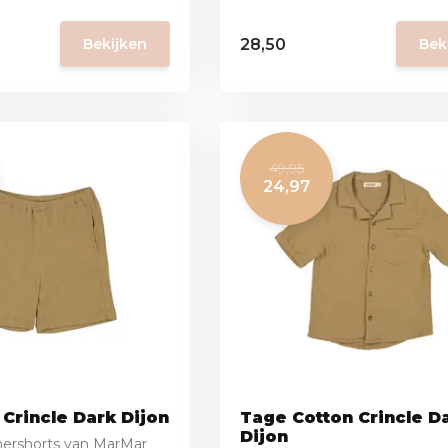
28,50
Bekijken
Bek
49,95
24,97
 Crincle Dark Dijon
Tage Cotton Crincle D
Dijon
ershorts van MarMar