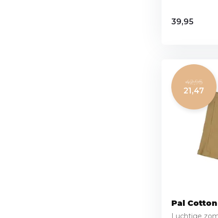
39,95
42,95
21,47
Pal Cotton
Luchtige zom