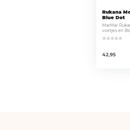
Rukana Mo
Blue Dot
MarMar Ruka
voetjes en Blu
42,95