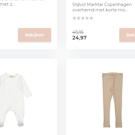
et z...
Stijlvol MarMar Copenhagen
overhemd met korte mo...
49,95
Bekijken
Bek
24,97