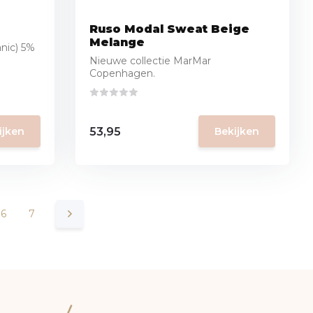
Ruso Modal Sweat Beige
Melange
nic) 5%
Nieuwe collectie MarMar
Copenhagen.
53,95
ijken
Bekijken
6
7