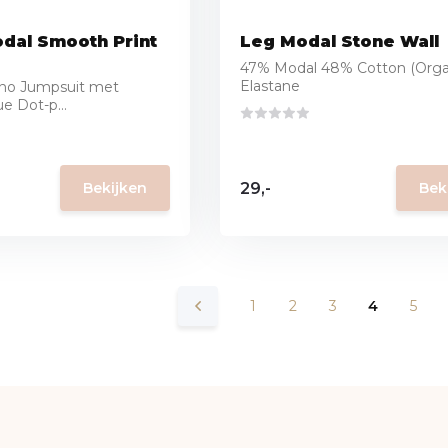
dal Smooth Print
Leg Modal Stone Wall
47% Modal 48% Cotton (Orga
Elastane
no Jumpsuit met
e Dot-p...
29,-
Bekijken
Bek
1
2
3
4
5