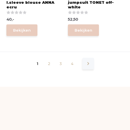
l.sleeve blouse ANNA
jumpsuit TONET off-
ecru
white
40,-
52,50
Bekijken
Bekijken
1
2
3
4