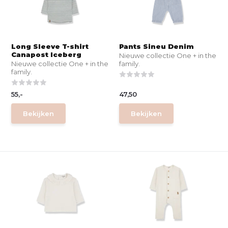
Long Sleeve T-shirt
Pants Sineu Denim
Canapost Iceberg
Nieuwe collectie One + in the
Nieuwe collectie One + in the
family.
family.
55,-
47,50
Bekijken
Bekijken