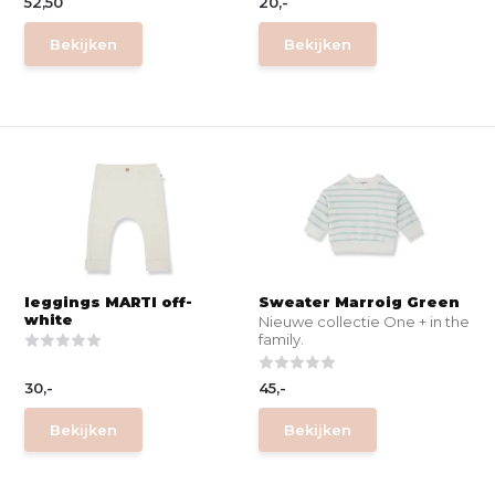
52,50
20,-
Bekijken
Bekijken
leggings MARTI off-
Sweater Marroig Green
white
Nieuwe collectie One + in the
family.
30,-
45,-
Bekijken
Bekijken