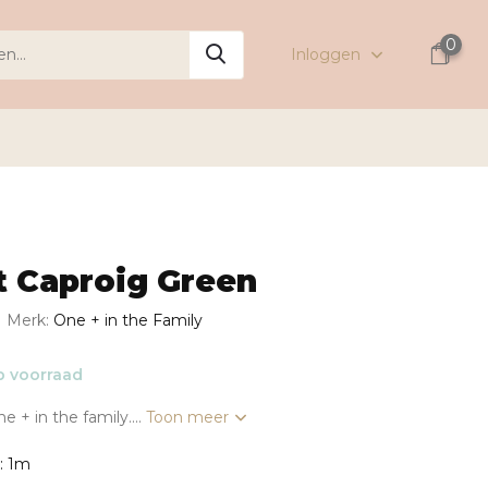
0
Inloggen
t Caproig Green
Merk:
One + in the Family
 voorraad
 + in the family....
Toon meer
: 1m