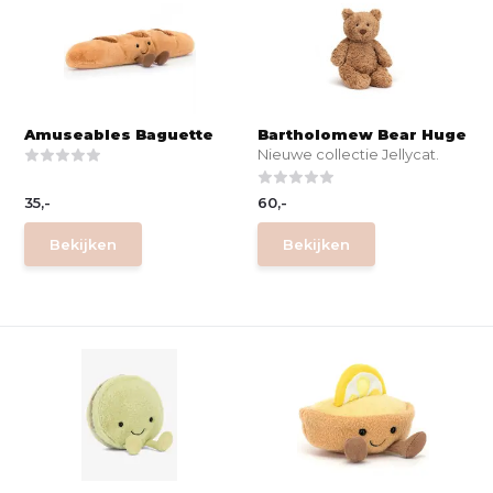
Amuseables Baguette
Bartholomew Bear Huge
Nieuwe collectie Jellycat.
35,-
60,-
Bekijken
Bekijken