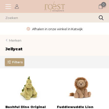
0
Afhalen in onze winkel in Katwijk
Merken
Jellycat
Filters
Bashful Dino Original
Fuddlewuddle Lion