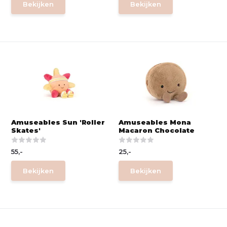
Bekijken
Bekijken
Amuseables Sun 'Roller
Amuseables Mona
Skates'
Macaron Chocolate
55,-
25,-
Bekijken
Bekijken