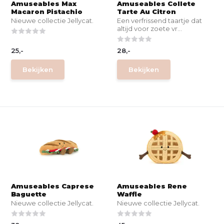
Amuseables Max
Amuseables Collete
Macaron Pistachio
Tarte Au Citron
Nieuwe collectie Jellycat.
Een verfrissend taartje dat
altijd voor zoete vr...
25,-
28,-
Bekijken
Bekijken
Amuseables Caprese
Amuseables Rene
Baguette
Waffle
Nieuwe collectie Jellycat.
Nieuwe collectie Jellycat.