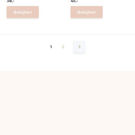
38,-
45,-
Bekijken
Bekijken
1
2