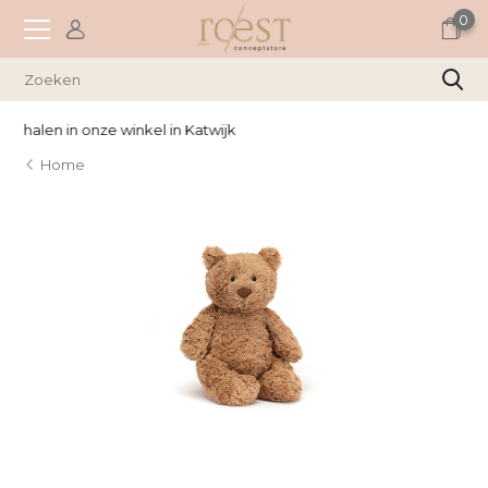
0
Wekelijks nieuwe items
Home