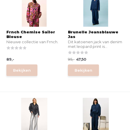
Frnch Chemise Sailor
Brunelle Jeansblauwe
Blouse
Jas
Nieuwe collectie van Frnch.
Dit katoenen jack van denim
met leopard print is...
89,-
95,-
47,50
Bekijken
Bekijken