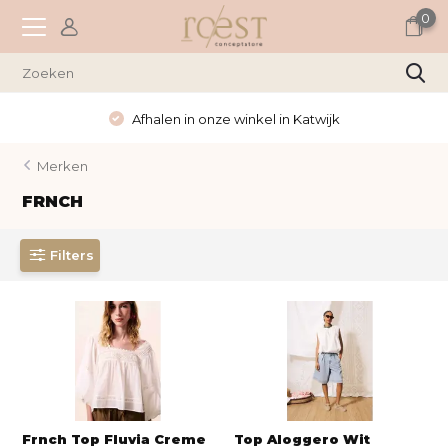
0
inkel in Katwijk
Wekelijks nieuwe
Merken
FRNCH
Filters
Frnch Top Fluvia Creme
Top Aloggero Wit