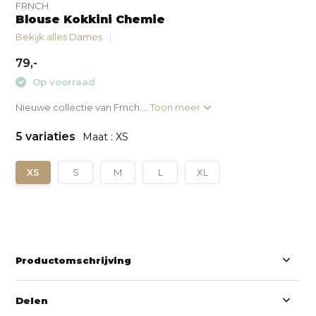
FRNCH
Blouse Kokkini Chemie
Bekijk alles Dames
79,-
Op voorraad
Nieuwe collectie van Frnch....
Toon meer
5 variaties
Maat : XS
XS
S
M
L
XL
Productomschrijving
Delen