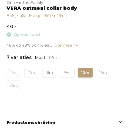
One + in the Family
VERA oatmeal collar body
Bekijk alles Meisjes 86 t/m 164
40,-
Op voorraad
48% co 48% pc 4% ea...
Toon meer
7 variaties
Maat : 12m
1m
3m
6m
9m
12m
18m
24m
Productomschrijving