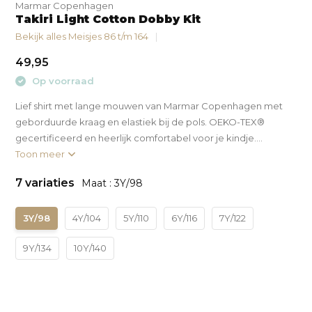
Marmar Copenhagen
Takiri Light Cotton Dobby Kit
Bekijk alles Meisjes 86 t/m 164
49,95
Op voorraad
Lief shirt met lange mouwen van Marmar Copenhagen met
geborduurde kraag en elastiek bij de pols. OEKO-TEX®
gecertificeerd en heerlijk comfortabel voor je kindje....
Toon meer
7 variaties
Maat : 3Y/98
3Y/98
4Y/104
5Y/110
6Y/116
7Y/122
9Y/134
10Y/140