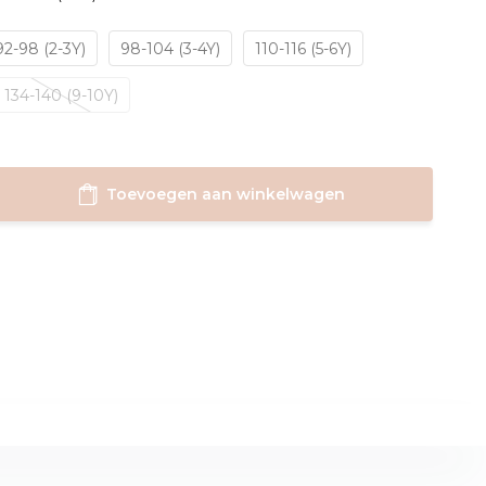
92-98 (2-3Y)
98-104 (3-4Y)
110-116 (5-6Y)
134-140 (9-10Y)
Toevoegen aan winkelwagen