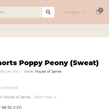
0
Inloggen
horts Poppy Peony (Sweat)
s 86 t/m 164
Merk:
House of Jamie
 voorraad
n House of Jamie....
Toon meer
: 86-92 (1-2Y)