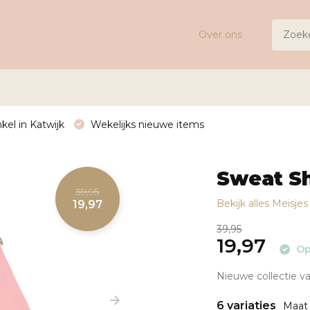
Over ons
kel in Katwijk
Wekelijks nieuwe items
Sweat S
39,95
Bekijk alles Meisje
19,97
39,95
19,97
Op
Nieuwe collectie va
6 variaties
Maat 