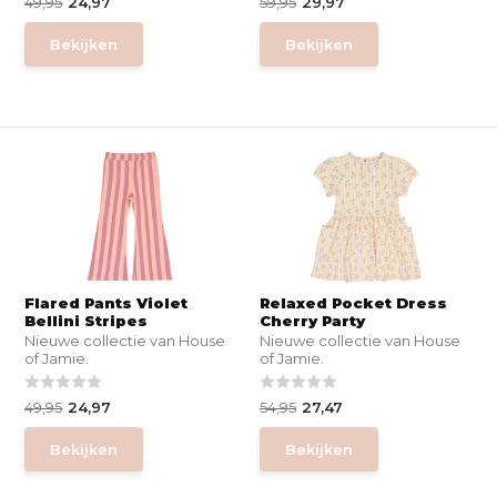
49,95
24,97
59,95
29,97
Bekijken
Bekijken
Flared Pants Violet
Relaxed Pocket Dress
Bellini Stripes
Cherry Party
Nieuwe collectie van House
Nieuwe collectie van House
of Jamie.
of Jamie.
49,95
24,97
54,95
27,47
Bekijken
Bekijken