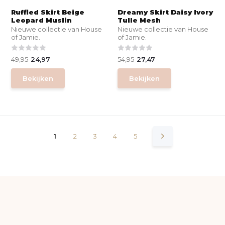
Ruffled Skirt Beige
Dreamy Skirt Daisy Ivory
Leopard Muslin
Tulle Mesh
Nieuwe collectie van House
Nieuwe collectie van House
of Jamie.
of Jamie.
49,95
24,97
54,95
27,47
Bekijken
Bekijken
1
2
3
4
5