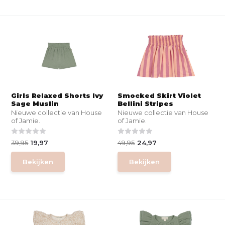
Girls Relaxed Shorts Ivy
Smocked Skirt Violet
Sage Muslin
Bellini Stripes
Nieuwe collectie van House
Nieuwe collectie van House
of Jamie.
of Jamie.
39,95
19,97
49,95
24,97
Bekijken
Bekijken