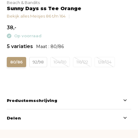
Beach & Bandits
Sunny Days ss Tee Orange
Bekijk alles Meisjes 86 t/m 164
38,-
Op voorraad
5 variaties
Maat : 80/86
80/86
92/98
104/110
116/122
128/134
Productomschrijving
Delen