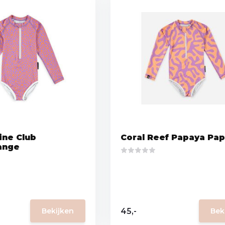
ine Club
Coral Reef Papaya Pa
ange
45,-
Bekijken
Bek