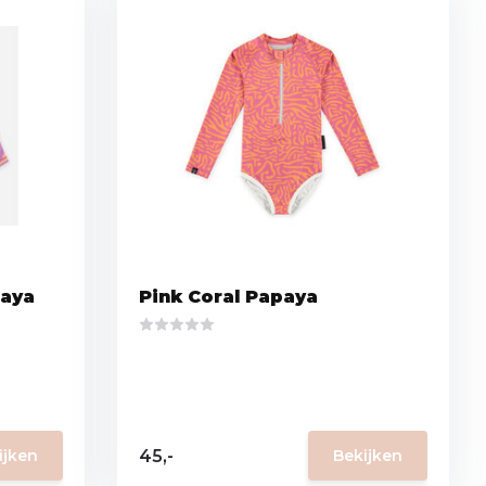
paya
Pink Coral Papaya
45,-
ijken
Bekijken