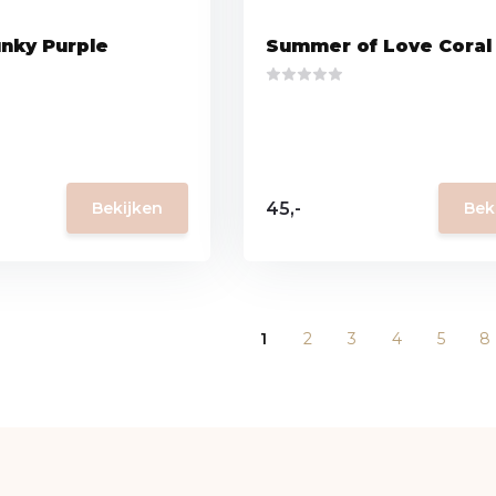
unky Purple
Summer of Love Coral
45,-
Bekijken
Bek
1
2
3
4
5
8