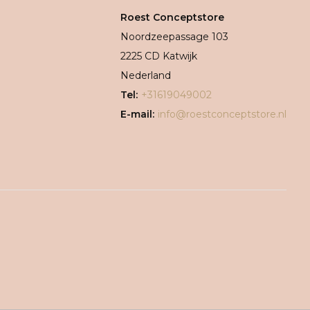
Roest Conceptstore
Noordzeepassage 103
2225 CD Katwijk
Nederland
Tel:
+31619049002
E-mail:
info@roestconceptstore.nl