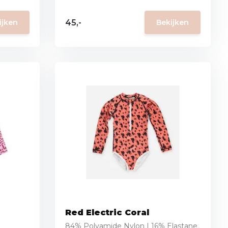
45,-
ijken
Bekijken
Red Electric Coral
84% Polyamide Nylon | 16% Elastane