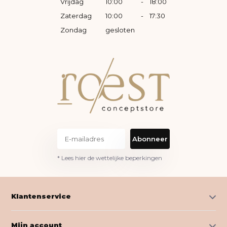
Vrijdag
10:00
-
18:00
Zaterdag
10:00
-
17:30
Zondag
gesloten
Abonneer
* Lees hier de wettelijke beperkingen
Klantenservice
Mijn account