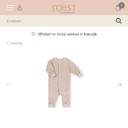
0
Wekelijks nieuwe items
Home