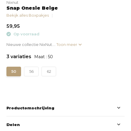
Nixnut
Snap Onesie Beige
Bekijk alles Boxpakjes
59,95
Op voorraad
Nieuwe collectie NixNut....
Toon meer
3 variaties
Maat : 50
50
56
62
Productomschrijving
Delen