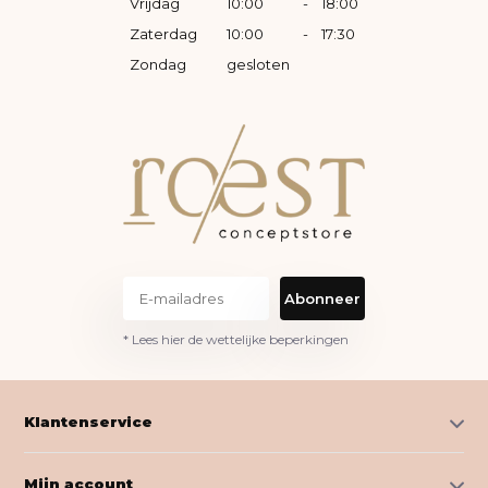
Vrijdag
10:00
-
18:00
Zaterdag
10:00
-
17:30
Zondag
gesloten
Abonneer
* Lees hier de wettelijke beperkingen
Klantenservice
Mijn account