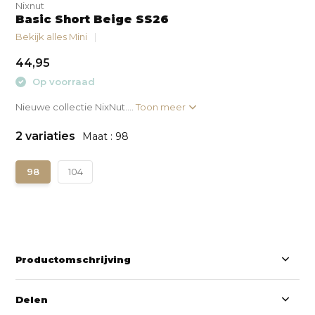
Nixnut
Basic Short Beige SS26
Bekijk alles Mini
44,95
Op voorraad
Nieuwe collectie NixNut....
Toon meer
2 variaties
Maat : 98
98
104
Productomschrijving
Delen