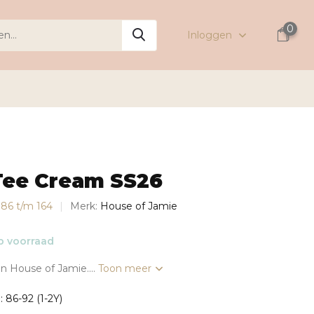
0
Inloggen
Tee Cream SS26
s 86 t/m 164
Merk:
House of Jamie
 voorraad
n House of Jamie....
Toon meer
: 86-92 (1-2Y)