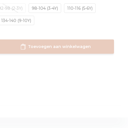
92-98 (2-3Y)
98-104 (3-4Y)
110-116 (5-6Y)
134-140 (9-10Y)
Toevoegen aan winkelwagen