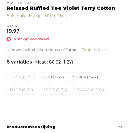
House of Jamie
Relaxed Ruffled Tee Violet Terry Cotton
Bekijk alles Meisjes 86 t/m 164
39,95
19,97
Niet op voorraad
Nieuwe collectie van House of Jamie....
Toon meer
6 variaties
Maat : 86-92 (1-2Y)
86-92 (1-2Y)
92-98 (2-3Y)
98-104 (3-4Y)
110-116 (5-6Y)
122-128 (7-8Y)
134-140 (9-10Y)
Productomschrijving