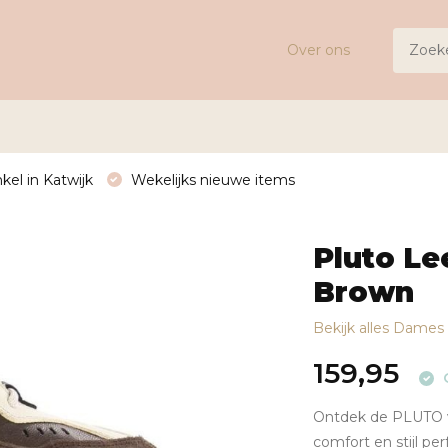
Over ons
kel in Katwijk
Wekelijks nieuwe items
Pluto Le
Brown
Bekijk alles Dames
159,95
Ontdek de PLUTO v
comfort en stijl p