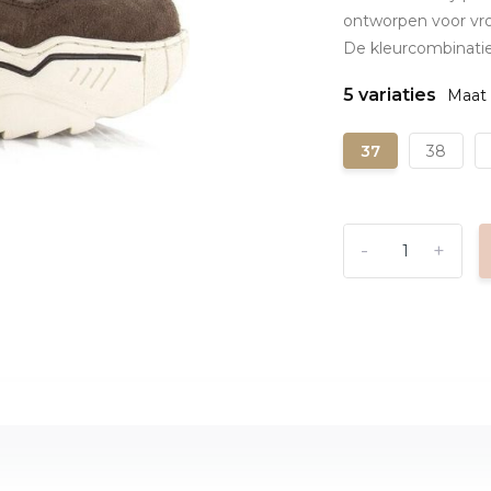
ontworpen voor vro
De kleurcombinatie
5 variaties
Maat 
37
38
-
+