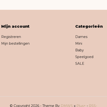
Mijn account
Categorieën
Registreren
Dames
Mijn bestellingen
Mini
Baby
Speelgoed
SALE
© Copyright 2026 - Theme By
DMWS
x
Plus+
-
RSS-