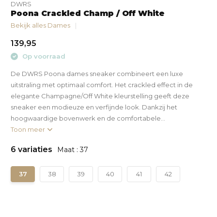
DWRS
Poona Crackled Champ / Off White
Bekijk alles Dames
139,95
Op voorraad
De DWRS Poona dames sneaker combineert een luxe
uitstraling met optimaal comfort. Het crackled effect in de
elegante Champagne/Off White kleurstelling geeft deze
sneaker een modieuze en verfijnde look. Dankzij het
hoogwaardige bovenwerk en de comfortabele...
Toon meer
6 variaties
Maat : 37
37
38
39
40
41
42