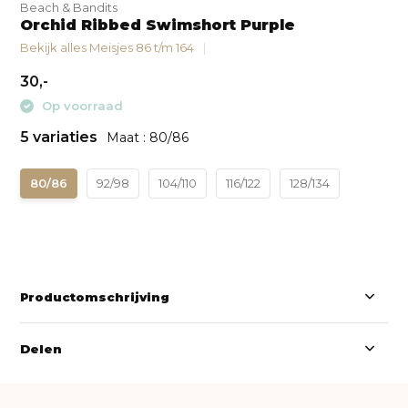
Beach & Bandits
Orchid Ribbed Swimshort Purple
Bekijk alles Meisjes 86 t/m 164
30,-
Op voorraad
5 variaties
Maat : 80/86
80/86
92/98
104/110
116/122
128/134
Productomschrijving
Delen