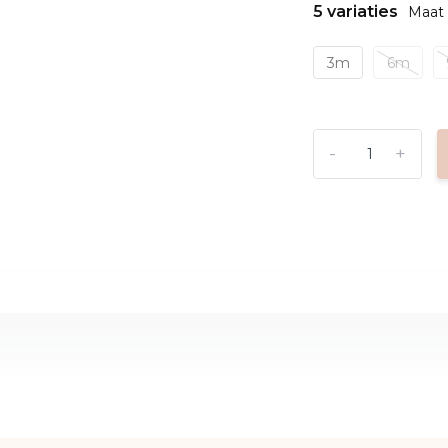
5 variaties
Maat 
3m
6m
-
+