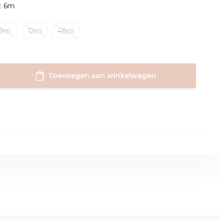
: 6m
9m
12m
48m
Toevoegen aan winkelwagen