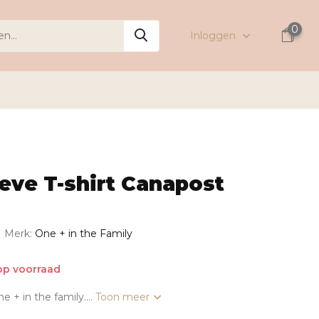
0
Inloggen
eve T-shirt Canapost
Merk:
One + in the Family
op voorraad
 + in the family....
Toon meer