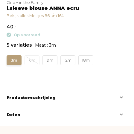
One + in the Family
l.sleeve blouse ANNA ecru
Bekijk alles Meisjes 86 t/m 164
40,-
Op voorraad
5 variaties
Maat : 3m
3m
6m
9m
12m
18m
Productomschrijving
Delen