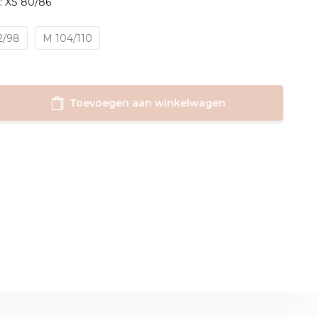
: XS 80/86
2/98
M 104/110
Toevoegen aan winkelwagen