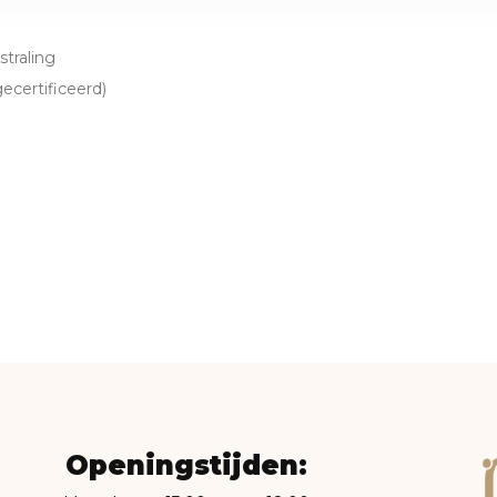
traling
certificeerd)
Openingstijden: