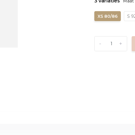
3 variaties
Maat 
XS 80/86
S 9
-
+