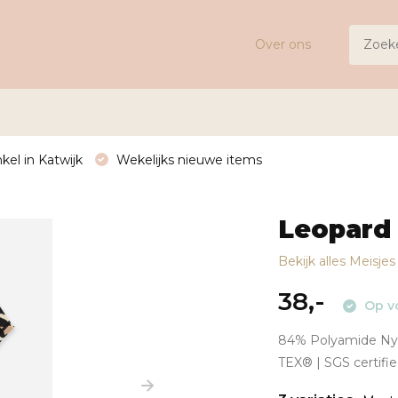
Over ons
kel in Katwijk
Wekelijks nieuwe items
Leopard 
Bekijk alles Meisje
38,-
Op v
84% Polyamide Nylo
TEX® | SGS certifi