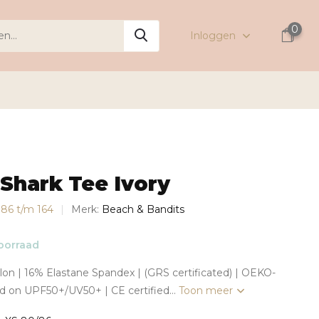
0
Inloggen
Shark Tee Ivory
s 86 t/m 164
Merk:
Beach & Bandits
oorraad
n | 16% Elastane Spandex | (GRS certificated) | OEKO-
ed on UPF50+/UV50+ | CE certified...
Toon meer