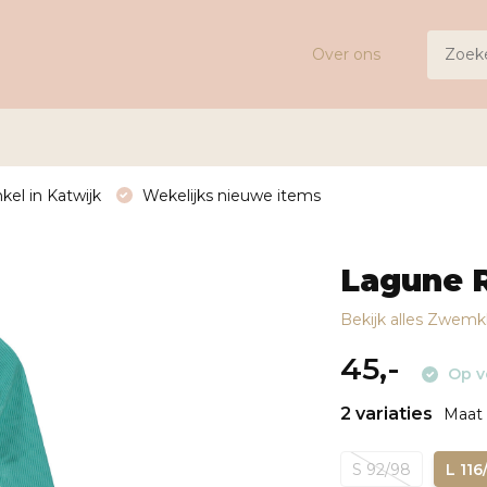
Over ons
kel in Katwijk
Wekelijks nieuwe items
Lagune R
Bekijk alles Zwemk
45,-
Op v
2 variaties
Maat 
S 92/98
L 116