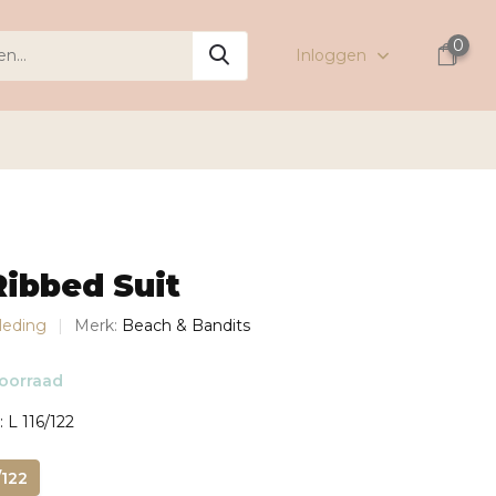
0
Inloggen
ibbed Suit
leding
Merk:
Beach & Bandits
oorraad
: L 116/122
/122