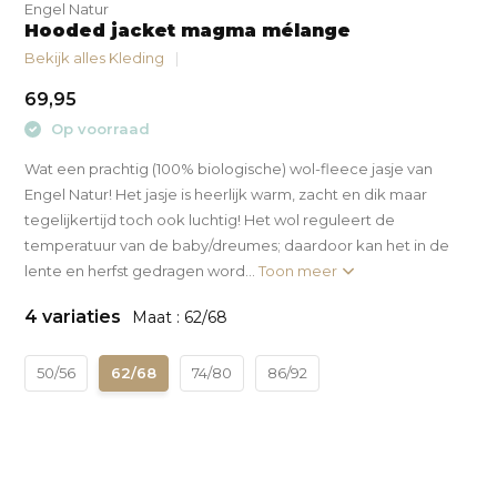
Engel Natur
Hooded jacket magma mélange
Bekijk alles Kleding
69,95
Op voorraad
Wat een prachtig (100% biologische) wol-fleece jasje van
Engel Natur! Het jasje is heerlijk warm, zacht en dik maar
tegelijkertijd toch ook luchtig! Het wol reguleert de
temperatuur van de baby/dreumes; daardoor kan het in de
lente en herfst gedragen word...
Toon meer
4 variaties
Maat : 62/68
50/56
62/68
74/80
86/92