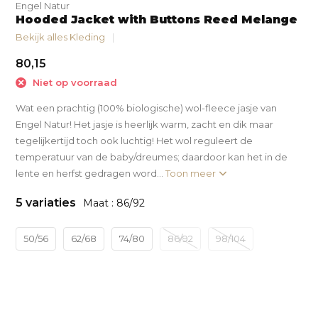
Engel Natur
Hooded Jacket with Buttons Reed Melange
Bekijk alles Kleding
80,15
Niet op voorraad
Wat een prachtig (100% biologische) wol-fleece jasje van
Engel Natur! Het jasje is heerlijk warm, zacht en dik maar
tegelijkertijd toch ook luchtig! Het wol reguleert de
temperatuur van de baby/dreumes; daardoor kan het in de
lente en herfst gedragen word...
Toon meer
5 variaties
Maat : 86/92
50/56
62/68
74/80
86/92
98/104