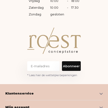
Vrijdag
10:00
-
18:00
Zaterdag
10:00
-
17:30
Zondag
gesloten
Abonneer
* Lees hier de wettelijke beperkingen
Klantenservice
Mijn account