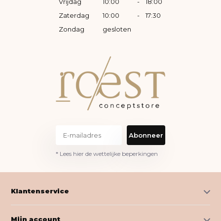
Vrijdag
10:00
-
18:00
Zaterdag
10:00
-
17:30
Zondag
gesloten
Abonneer
* Lees hier de wettelijke beperkingen
Klantenservice
Mijn account