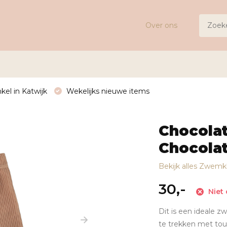
Over ons
kel in Katwijk
Wekelijks nieuwe items
Chocola
Chocolat
Bekijk alles Zwemk
30,-
Niet 
Dit is een ideale zw
te trekken met touw