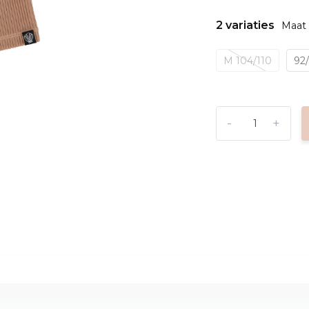
2 variaties
Maat 
M 104/110
92
-
+