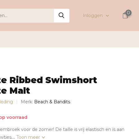
0
Inloggen
te Ribbed Swimshort
e Malt
leding
Merk:
Beach & Bandits
op voorraad
embroek voor de zomer! De taille is vrij elastisch en is aan
tjes....
Toon meer