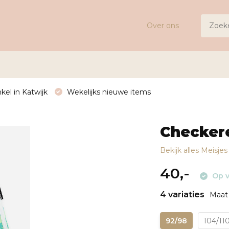
Over ons
kel in Katwijk
Wekelijks nieuwe items
Checkere
Bekijk alles Meisje
40,-
Op v
4 variaties
Maat 
92/98
104/11