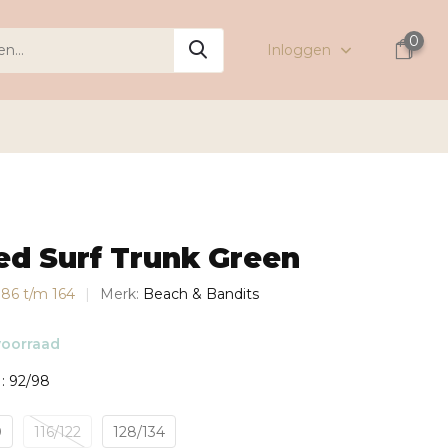
0
Inloggen
d Surf Trunk Green
s 86 t/m 164
Merk:
Beach & Bandits
oorraad
: 92/98
0
116/122
128/134