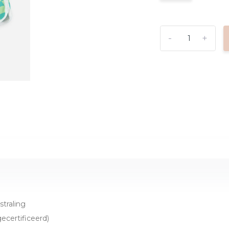
-
+
traling
certificeerd)