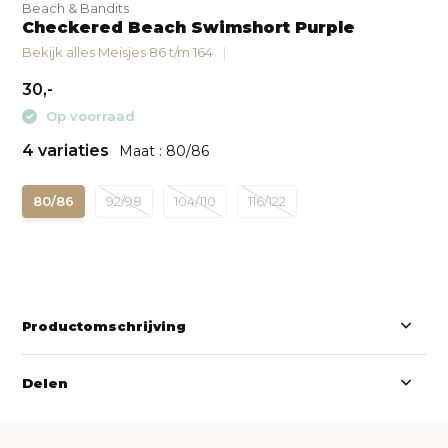
Beach & Bandits
Checkered Beach Swimshort Purple
Bekijk alles Meisjes 86 t/m 164
30,-
Op voorraad
4 variaties
Maat : 80/86
80/86
92/98
104/110
116/122
Productomschrijving
Delen