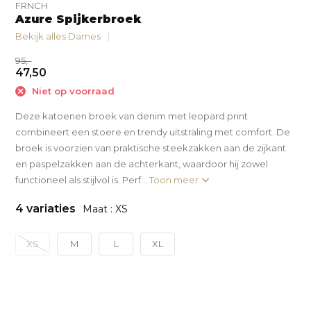
FRNCH
Azure Spijkerbroek
Bekijk alles Dames
95,-
47,50
Niet op voorraad
Deze katoenen broek van denim met leopard print
combineert een stoere en trendy uitstraling met comfort. De
broek is voorzien van praktische steekzakken aan de zijkant
en paspelzakken aan de achterkant, waardoor hij zowel
functioneel als stijlvol is. Perf...
Toon meer
4 variaties
Maat : XS
XS
M
L
XL