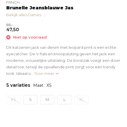
FRNCH
Brunelle Jeansblauwe Jas
Bekijk alles Dames
95,-
47,50
Niet op voorraad
Dit katoenen jack van denim met leopard print is een echte
eyecatcher. De V-hals en knoopsluiting geven het jack een
moderne, vrouwelijke uitstraling. De borstzak voegt een stoer
detail toe, terwijl de opvallende print zorgt voor een trendy
look. Ideaal o...
Toon meer
5 variaties
Maat : XS
XS
S
M
L
XL