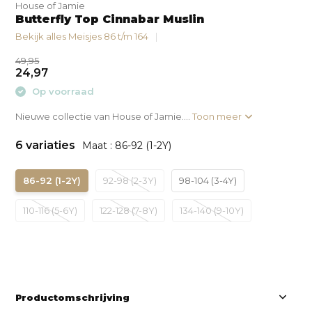
House of Jamie
Butterfly Top Cinnabar Muslin
Bekijk alles Meisjes 86 t/m 164
49,95
24,97
Op voorraad
Nieuwe collectie van House of Jamie....
Toon meer
6 variaties
Maat : 86-92 (1-2Y)
86-92 (1-2Y)
92-98 (2-3Y)
98-104 (3-4Y)
110-116 (5-6Y)
122-128 (7-8Y)
134-140 (9-10Y)
Productomschrijving