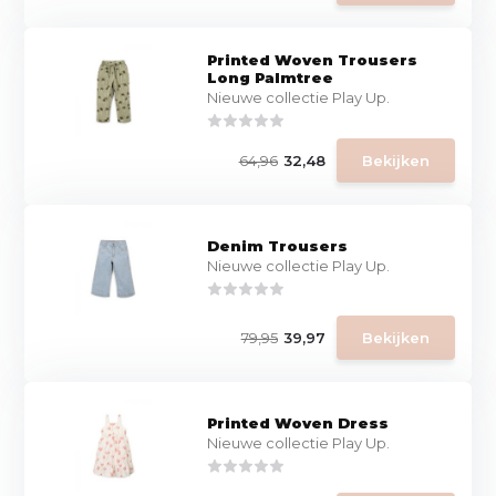
Printed Woven Trousers
Long Palmtree
Nieuwe collectie Play Up.
64,96
32,48
Bekijken
Denim Trousers
Nieuwe collectie Play Up.
79,95
39,97
Bekijken
Printed Woven Dress
Nieuwe collectie Play Up.