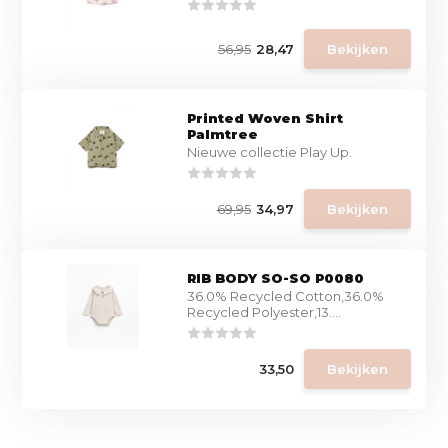
56,95
28,47
Bekijken
Printed Woven Shirt
Palmtree
Nieuwe collectie Play Up.
69,95
34,97
Bekijken
RIB BODY SO-SO P0080
36.0% Recycled Cotton,36.0%
Recycled Polyester,13....
33,50
Bekijken