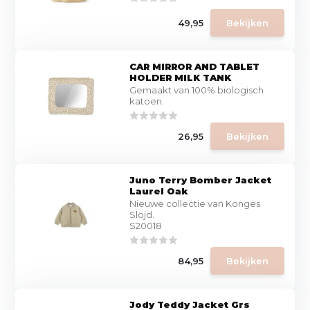
49,95
Bekijken
CAR MIRROR AND TABLET
HOLDER MILK TANK
Gemaakt van 100% biologisch
katoen.
26,95
Bekijken
Juno Terry Bomber Jacket
Laurel Oak
Nieuwe collectie van Konges
Slöjd.
S20018
84,95
Bekijken
Jody Teddy Jacket Grs