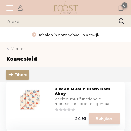
0
Wekelijks nieuwe items
Merken
Kongeslojd
Filters
3 Pack Muslin Cloth Gots
Ahoy
Zachte, multifunctionele
mousselinen doeken gemaak...
24,95
Bekijken