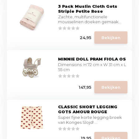
3 Pack Muslin Cloth Gots
Stripie Petite Rose
Zachte, multifunctionele
mousselinen doeken gemaak...
24,95
Bekijken
MINNIE DOLL PRAM FIOLA OS
Dimensions: H 72 cm x W 31 cm x L
55 cm
147,95
Bekijken
CLASSIC SHORT LEGGING
GOTS AMOUR ROUGE
Super fijne korte legging broek
van Konges Slojd! ...
19,95
Bekijken