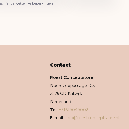
es hier de wettelijke beperkingen
Contact
Roest Conceptstore
Noordzeepassage 103
2225 CD Katwijk
Nederland
Tel:
+31619049002
E-mail:
info@roestconceptstore.nl