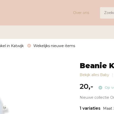
Over ons
kel in Katwijk
Wekelijks nieuwe items
Beanie K
Bekijk alles Baby
20,-
Op v
Nieuwe collectie One
1 variaties
Maat 