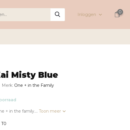
0
Inloggen
ai Misty Blue
Merk:
One + in the Family
oorraad
 + in the family....
Toon meer
: T0