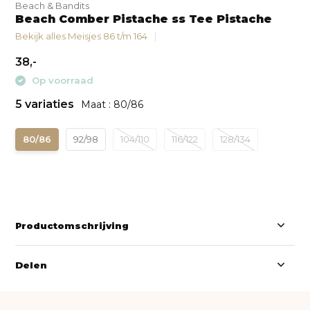
Beach & Bandits
Beach Comber Pistache ss Tee Pistache
Bekijk alles Meisjes 86 t/m 164
38,-
Op voorraad
5 variaties
Maat : 80/86
80/86
92/98
104/110
116/122
128/134
Productomschrijving
Delen