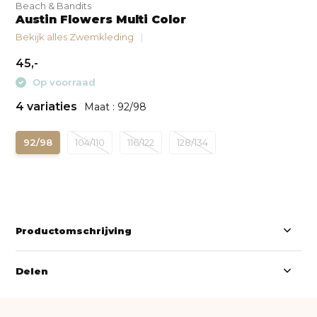
Beach & Bandits
Austin Flowers Multi Color
Bekijk alles Zwemkleding
45,-
Op voorraad
4 variaties
Maat : 92/98
92/98
104/110
116/122
128/134
Productomschrijving
Delen